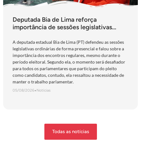
Deputada Bia de Lima reforça
importância de sessões legislativas
presenciais durante período eleitoral:
“obrigação com o povo de Goiás”
A deputada estadual Bia de Lima (PT) defendeu as sessões
legislativas ordinárias de forma presencial e falou sobre a
importância dos encontros regulares, mesmo durante o
período eleitoral. Segundo ela, o momento será desafiador
para todos os parlamentares que participam do pleito
como candidatos, contudo, ela ressaltou a necessidade de
manter o trabalho parlamentar.
05/08/2026
•
Notícias
Todas as notícias