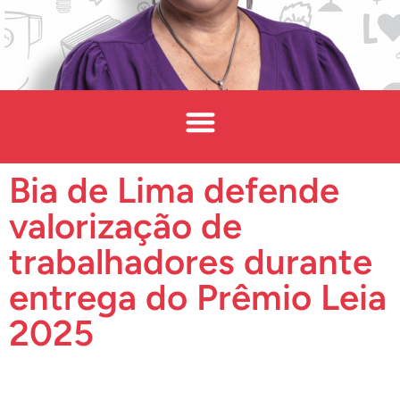
Bia de Lima defende
valorização de
trabalhadores durante
entrega do Prêmio Leia
2025