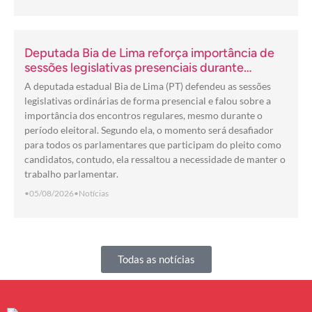
Deputada Bia de Lima reforça importância de
sessões legislativas presenciais durante
período eleitoral: “obrigação com o povo de
A deputada estadual Bia de Lima (PT) defendeu as sessões
Goiás”
legislativas ordinárias de forma presencial e falou sobre a
importância dos encontros regulares, mesmo durante o
período eleitoral. Segundo ela, o momento será desafiador
para todos os parlamentares que participam do pleito como
candidatos, contudo, ela ressaltou a necessidade de manter o
trabalho parlamentar.
•
05/08/2026
•
Notícias
Todas as notícias