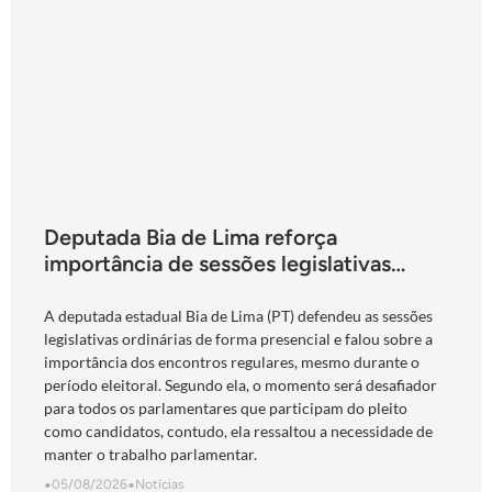
Deputada Bia de Lima reforça
importância de sessões legislativas
presenciais durante período eleitoral:
“obrigação com o povo de Goiás”
A deputada estadual Bia de Lima (PT) defendeu as sessões
legislativas ordinárias de forma presencial e falou sobre a
importância dos encontros regulares, mesmo durante o
período eleitoral. Segundo ela, o momento será desafiador
para todos os parlamentares que participam do pleito
como candidatos, contudo, ela ressaltou a necessidade de
manter o trabalho parlamentar.
•
05/08/2026
•
Notícias