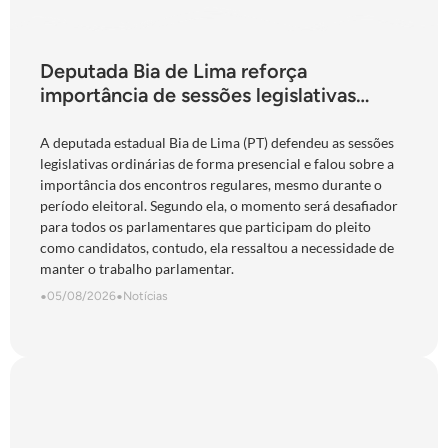
Deputada Bia de Lima reforça
importância de sessões legislativas
presenciais durante período eleitoral:
“obrigação com o povo de Goiás”
A deputada estadual Bia de Lima (PT) defendeu as sessões
legislativas ordinárias de forma presencial e falou sobre a
importância dos encontros regulares, mesmo durante o
período eleitoral. Segundo ela, o momento será desafiador
para todos os parlamentares que participam do pleito
como candidatos, contudo, ela ressaltou a necessidade de
manter o trabalho parlamentar.
•
05/08/2026
•
Notícias