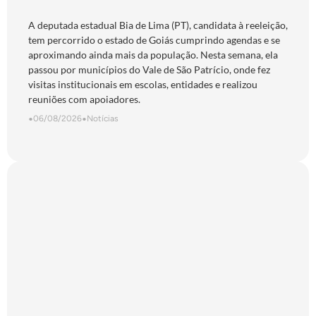
São Patrício e do Norte goiano
A deputada estadual Bia de Lima (PT), candidata à reeleição,
tem percorrido o estado de Goiás cumprindo agendas e se
aproximando ainda mais da população. Nesta semana, ela
passou por municípios do Vale de São Patrício, onde fez
visitas institucionais em escolas, entidades e realizou
reuniões com apoiadores.
•
06/08/2026
•
Notícias