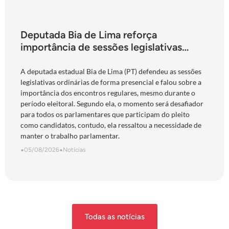
Deputada Bia de Lima reforça
importância de sessões legislativas
presenciais durante período eleitoral:
“obrigação com o povo de Goiás”
A deputada estadual Bia de Lima (PT) defendeu as sessões
legislativas ordinárias de forma presencial e falou sobre a
importância dos encontros regulares, mesmo durante o
período eleitoral. Segundo ela, o momento será desafiador
para todos os parlamentares que participam do pleito
como candidatos, contudo, ela ressaltou a necessidade de
manter o trabalho parlamentar.
•
05/08/2026
•
Notícias
Todas as notícias