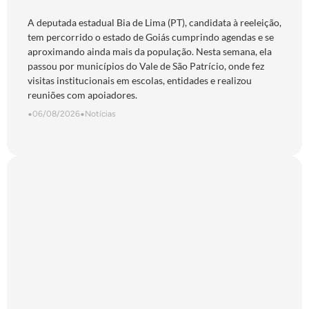
São Patrício e do Norte goiano
A deputada estadual Bia de Lima (PT), candidata à reeleição,
tem percorrido o estado de Goiás cumprindo agendas e se
aproximando ainda mais da população. Nesta semana, ela
passou por municípios do Vale de São Patrício, onde fez
visitas institucionais em escolas, entidades e realizou
reuniões com apoiadores.
•
06/08/2026
•
Notícias