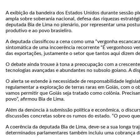
A exibição da bandeira dos Estados Unidos durante sessão ple
ampla sobre soberania nacional, defesa das riquezas estratég
deputada Bia de Lima no plenário, por representar uma post
produtivo e ao povo brasieliro.
A deputada classificou a cena como uma “vergonha escancarad
sintomática de uma incoerência recorrente “É vergonhoso ver
das exportações, justamente o setor que tantos aqui dizem def
O debate ainda trouxe à tona a preocupação com a crescente in
tecnologias avançadas e abundantes no subsolo goiano. A dis
O alerta se estende à necessidade de responsabilidade legisl
regulamentar a exploração de terras raras em Goiás, com o o
vamos permitir que Goiás seja tratado como colônia. Precisam
povo”, afirmou Bia de Lima.
Além da denúncia à submissão política e econômica, o discur
discussões concretas sobre os rumos do estado. “O povo quer r
A coerência da deputada Bia de Lima, deve-se a sua longa traje
determinados parlamentares também incluiu uma cobrança dire