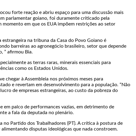
ovocou forte reação e abriu espaço para uma discussão mais
um parlamentar goiano, foi duramente criticado pela
num momento em que os EUA impõem restrições ao setor
a estrangeira na tribuna da Casa do Povo Goiano é
ndo barreiras ao agronegócio brasileiro, setor que depende
, ” afirmou Bia.
pecialmente as terras raras, minerais essenciais para
otências como os Estados Unidos.
deve chegar à Assembleia nos próximos meses para
 estado e revertam em desenvolvimento para a população. “Não
 lucro de empresas estrangeiras, ao custo da pobreza do
me em palco de performances vazias, em detrimento de
nte a fala da deputada no plenário.
a no Partido dos Trabalhadores (PT). A crítica à postura de
r alimentando disputas ideológicas que nada constroem.