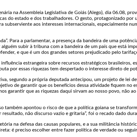
nária na Assembleia Legislativa de Goiás (Alego), dia 06.08, pr
icas do estado e dos trabalhadores. O gesto, protagonizado por 
ura subserviente aos interesses internacionais, especialmente 
a”. Para a parlamentar, a presença da bandeira de uma potênci
 alguém subir à tribuna com a bandeira de um país que está impo
ender, e que é um dos grandes setores prejudicado pelo tarifaço
fluência estrangeira sobre recursos estratégicos brasileiros, es
puta por essas riquezas tem despertado o interesse direto de p
ativa, segundo a própria deputada antecipou, um projeto de lei 
bjetivo de garantir que os benefícios dessa atividade fiquem no
os garantir que as riquezas daqui sirvam ao nosso povo, não ao
so também apontou o risco de que a política goiana se transfor
esultado, não discurso vazio e gritaria”, foi o recado dado dura
tória na defesa das causas populares, e a sua militância históric
ta: é preciso escolher entre fazer política de verdade ou segui